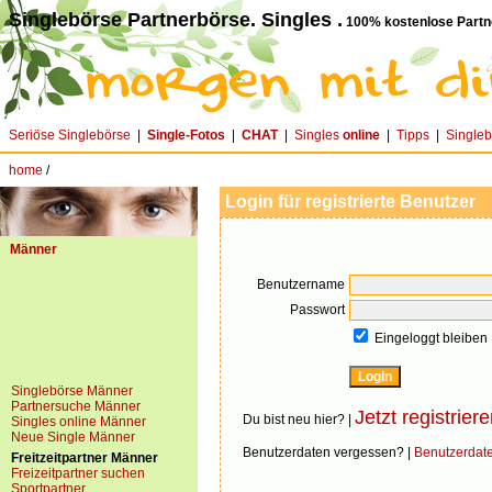
Singlebörse Partnerbörse. Singles .
100% kostenlose Partn
Seriöse Singlebörse
|
Single-Fotos
|
CHAT
|
Singles
online
|
Tipps
|
Single
home
/
Login für registrierte Benutzer
Männer
Benutzername
Passwort
Eingeloggt bleiben
Singlebörse Männer
Partnersuche Männer
Jetzt registriere
Du bist neu hier? |
Singles online Männer
Neue Single Männer
Benutzerdaten vergessen? |
Benutzerdat
Freitzeitpartner Männer
Freizeitpartner suchen
Sportpartner