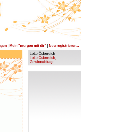
ggen
|
Mein "morgen mit dir"
|
Neu registrieren...
Lotto Österreich
Lotto Österreich,
Gewinnabfrage