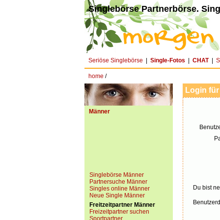
Singlebörse Partnerbörse. Sing
Seriöse Singlebörse
|
Single-Fotos
|
CHAT
|
S
home
/
Login für
Männer
Benutz
P
Singlebörse Männer
Partnersuche Männer
Du bist ne
Singles online Männer
Neue Single Männer
Benutzerd
Freitzeitpartner Männer
Freizeitpartner suchen
Sportpartner