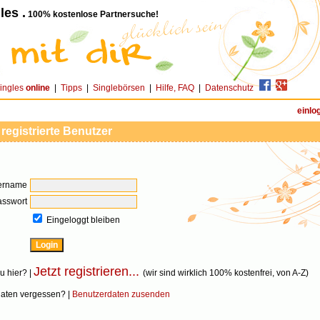
les .
100% kostenlose Partnersuche!
ingles
online
|
Tipps
|
Singlebörsen
|
Hilfe, FAQ
|
Datenschutz
einlo
 registrierte Benutzer
ername
asswort
Eingeloggt bleiben
Jetzt registrieren...
u hier? |
(wir sind wirklich 100% kostenfrei, von A-Z)
aten vergessen? |
Benutzerdaten zusenden