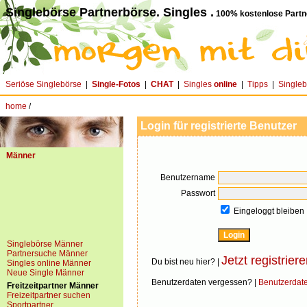
Singlebörse Partnerbörse. Singles .
100% kostenlose Partn
Seriöse Singlebörse
|
Single-Fotos
|
CHAT
|
Singles
online
|
Tipps
|
Single
home
/
Login für registrierte Benutzer
Männer
Benutzername
Passwort
Eingeloggt bleiben
Singlebörse Männer
Partnersuche Männer
Jetzt registriere
Du bist neu hier? |
Singles online Männer
Neue Single Männer
Benutzerdaten vergessen? |
Benutzerdat
Freitzeitpartner Männer
Freizeitpartner suchen
Sportpartner