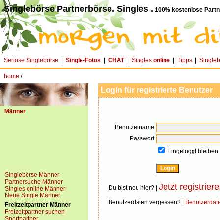
Singlebörse Partnerbörse. Singles .
100% kostenlose Partn
Seriöse Singlebörse
|
Single-Fotos
|
CHAT
|
Singles
online
|
Tipps
|
Single
home
/
Login für registrierte Benutzer
Männer
Benutzername
Passwort
Eingeloggt bleiben
Singlebörse Männer
Partnersuche Männer
Jetzt registriere
Du bist neu hier? |
Singles online Männer
Neue Single Männer
Benutzerdaten vergessen? |
Benutzerdat
Freitzeitpartner Männer
Freizeitpartner suchen
Sportpartner