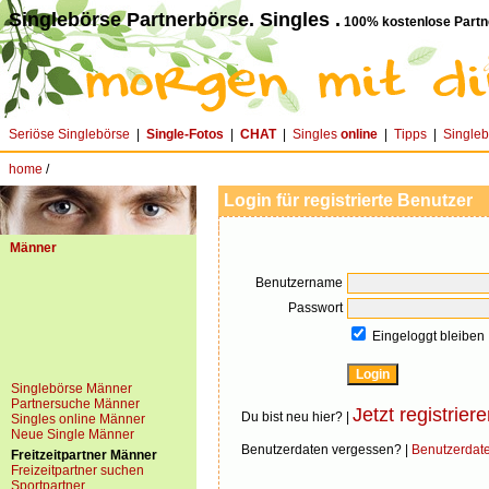
Singlebörse Partnerbörse. Singles .
100% kostenlose Partn
Seriöse Singlebörse
|
Single-Fotos
|
CHAT
|
Singles
online
|
Tipps
|
Single
home
/
Login für registrierte Benutzer
Männer
Benutzername
Passwort
Eingeloggt bleiben
Singlebörse Männer
Partnersuche Männer
Jetzt registriere
Du bist neu hier? |
Singles online Männer
Neue Single Männer
Benutzerdaten vergessen? |
Benutzerdat
Freitzeitpartner Männer
Freizeitpartner suchen
Sportpartner