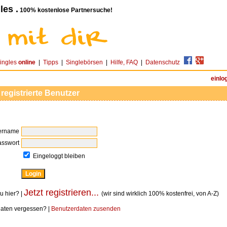
les .
100% kostenlose Partnersuche!
ingles
online
|
Tipps
|
Singlebörsen
|
Hilfe, FAQ
|
Datenschutz
einlo
 registrierte Benutzer
ername
asswort
Eingeloggt bleiben
Jetzt registrieren...
u hier? |
(wir sind wirklich 100% kostenfrei, von A-Z)
aten vergessen? |
Benutzerdaten zusenden