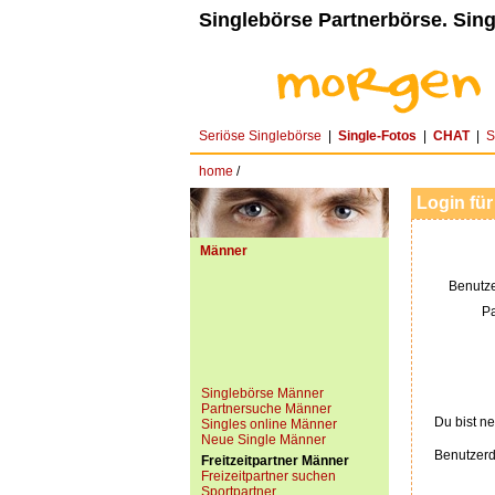
Singlebörse Partnerbörse. Sing
Seriöse Singlebörse
|
Single-Fotos
|
CHAT
|
S
home
/
Login für
Männer
Benutz
P
Singlebörse Männer
Partnersuche Männer
Du bist ne
Singles online Männer
Neue Single Männer
Benutzerd
Freitzeitpartner Männer
Freizeitpartner suchen
Sportpartner