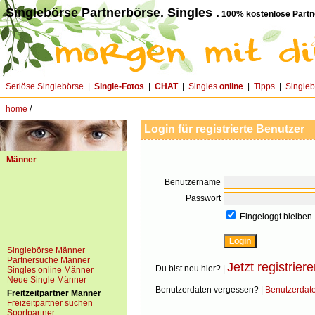
Singlebörse Partnerbörse. Singles .
100% kostenlose Partn
Seriöse Singlebörse
|
Single-Fotos
|
CHAT
|
Singles
online
|
Tipps
|
Single
home
/
Login für registrierte Benutzer
Männer
Benutzername
Passwort
Eingeloggt bleiben
Singlebörse Männer
Partnersuche Männer
Jetzt registriere
Du bist neu hier? |
Singles online Männer
Neue Single Männer
Benutzerdaten vergessen? |
Benutzerdat
Freitzeitpartner Männer
Freizeitpartner suchen
Sportpartner