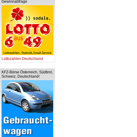
Gewinnabfrage
Lottozahlen Deutschland
KFZ-Börse Österreich, Südtirol,
Schweiz, Deutschland!