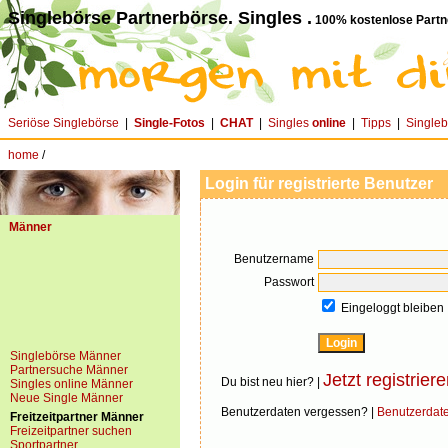
Singlebörse Partnerbörse. Singles .
100% kostenlose Partn
Seriöse Singlebörse
|
Single-Fotos
|
CHAT
|
Singles
online
|
Tipps
|
Single
home
/
Login für registrierte Benutzer
Männer
Benutzername
Passwort
Eingeloggt bleiben
Singlebörse Männer
Partnersuche Männer
Jetzt registriere
Du bist neu hier? |
Singles online Männer
Neue Single Männer
Benutzerdaten vergessen? |
Benutzerdat
Freitzeitpartner Männer
Freizeitpartner suchen
Sportpartner