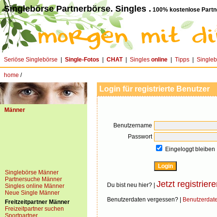
Singlebörse Partnerbörse. Singles .
100% kostenlose Partn
Seriöse Singlebörse
|
Single-Fotos
|
CHAT
|
Singles
online
|
Tipps
|
Single
home
/
Login für registrierte Benutzer
Männer
Benutzername
Passwort
Eingeloggt bleiben
Singlebörse Männer
Partnersuche Männer
Jetzt registriere
Du bist neu hier? |
Singles online Männer
Neue Single Männer
Benutzerdaten vergessen? |
Benutzerdat
Freitzeitpartner Männer
Freizeitpartner suchen
Sportpartner