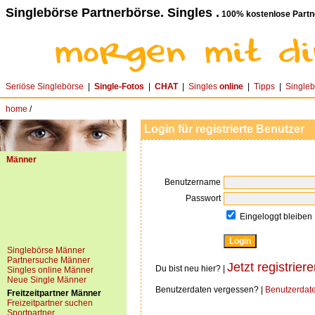
Singlebörse Partnerbörse. Singles .
100% kostenlose Partn
Seriöse Singlebörse
|
Single-Fotos
|
CHAT
|
Singles
online
|
Tipps
|
Single
home
/
Login für registrierte Benutzer
Männer
Benutzername
Passwort
Eingeloggt bleiben
Singlebörse Männer
Partnersuche Männer
Jetzt registriere
Du bist neu hier? |
Singles online Männer
Neue Single Männer
Benutzerdaten vergessen? |
Benutzerdat
Freitzeitpartner Männer
Freizeitpartner suchen
Sportpartner