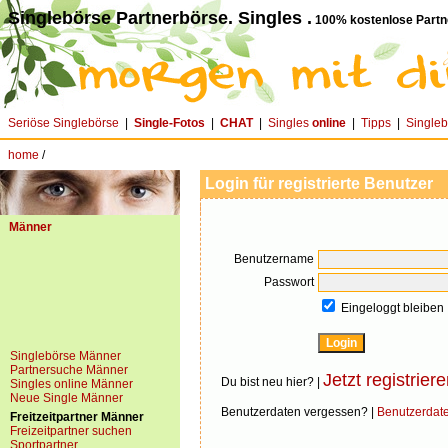
Singlebörse Partnerbörse. Singles .
100% kostenlose Partn
Seriöse Singlebörse
|
Single-Fotos
|
CHAT
|
Singles
online
|
Tipps
|
Single
home
/
Login für registrierte Benutzer
Männer
Benutzername
Passwort
Eingeloggt bleiben
Singlebörse Männer
Partnersuche Männer
Jetzt registriere
Du bist neu hier? |
Singles online Männer
Neue Single Männer
Benutzerdaten vergessen? |
Benutzerdat
Freitzeitpartner Männer
Freizeitpartner suchen
Sportpartner