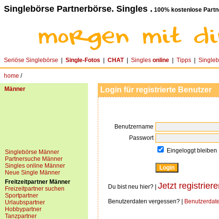
Singlebörse Partnerbörse. Singles .
100% kostenlose Partn
Seriöse Singlebörse
|
Single-Fotos
|
CHAT
|
Singles
online
|
Tipps
|
Single
home
/
Männer
Login für registrierte Benutzer
Benutzername
Passwort
Eingeloggt bleiben
Singlebörse Männer
Partnersuche Männer
Singles online Männer
Neue Single Männer
Freitzeitpartner Männer
Jetzt registriere
Du bist neu hier? |
Freizeitpartner suchen
Sportpartner
Benutzerdaten vergessen? |
Benutzerdat
Urlaubspartner
Hobbypartner
Tanzpartner