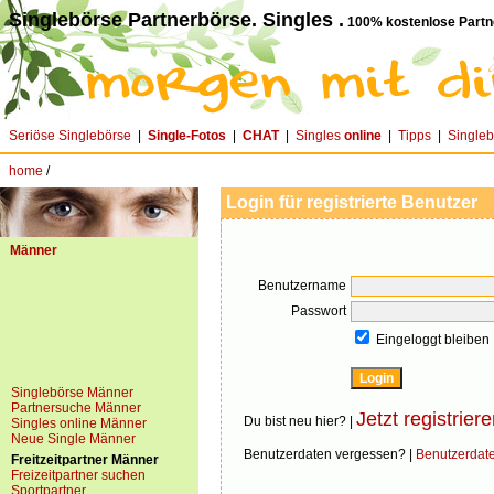
Singlebörse Partnerbörse. Singles .
100% kostenlose Partn
Seriöse Singlebörse
|
Single-Fotos
|
CHAT
|
Singles
online
|
Tipps
|
Single
home
/
Login für registrierte Benutzer
Männer
Benutzername
Passwort
Eingeloggt bleiben
Singlebörse Männer
Partnersuche Männer
Jetzt registriere
Du bist neu hier? |
Singles online Männer
Neue Single Männer
Benutzerdaten vergessen? |
Benutzerdat
Freitzeitpartner Männer
Freizeitpartner suchen
Sportpartner