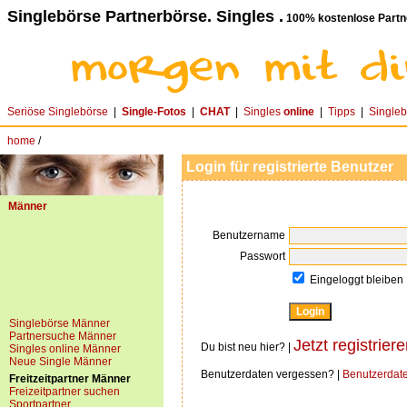
Singlebörse Partnerbörse. Singles .
100% kostenlose Partn
Seriöse Singlebörse
|
Single-Fotos
|
CHAT
|
Singles
online
|
Tipps
|
Single
home
/
Login für registrierte Benutzer
Männer
Benutzername
Passwort
Eingeloggt bleiben
Singlebörse Männer
Partnersuche Männer
Jetzt registriere
Du bist neu hier? |
Singles online Männer
Neue Single Männer
Benutzerdaten vergessen? |
Benutzerdat
Freitzeitpartner Männer
Freizeitpartner suchen
Sportpartner