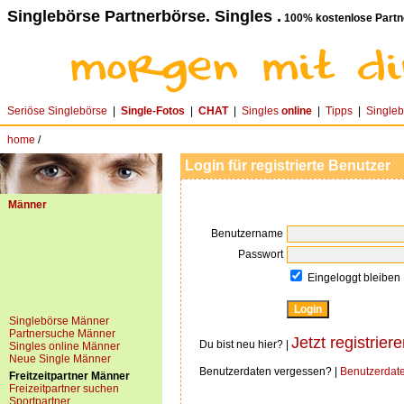
Singlebörse Partnerbörse. Singles .
100% kostenlose Partn
Seriöse Singlebörse
|
Single-Fotos
|
CHAT
|
Singles
online
|
Tipps
|
Single
home
/
Login für registrierte Benutzer
Männer
Benutzername
Passwort
Eingeloggt bleiben
Singlebörse Männer
Partnersuche Männer
Jetzt registriere
Du bist neu hier? |
Singles online Männer
Neue Single Männer
Benutzerdaten vergessen? |
Benutzerdat
Freitzeitpartner Männer
Freizeitpartner suchen
Sportpartner