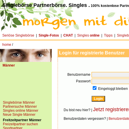
Singlebörse Partnerbörse. Singles .
100% kostenlose Partn
Seriöse Singlebörse
|
Single-Fotos
|
CHAT
|
Singles
online
|
Tipps
|
Single
home
/
Login für registrierte Benutzer
Männer
Benutzername
Passwort
Eingeloggt bleiben
Singlebörse Männer
Partnersuche Männer
Jetzt registriere
Du bist neu hier? |
Singles online Männer
Neue Single Männer
Benutzerdaten vergessen? |
Benutzerdat
Freitzeitpartner Männer
Freizeitpartner suchen
Sportpartner