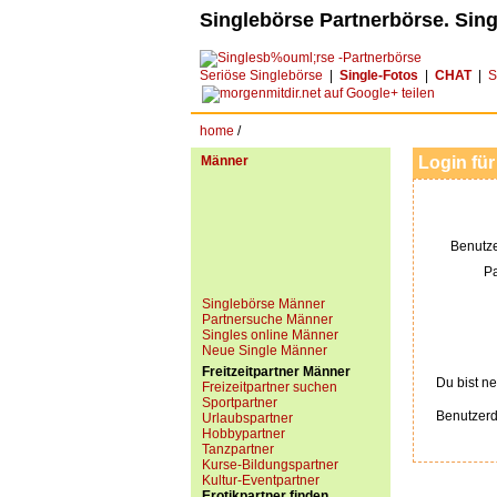
Singlebörse Partnerbörse. Sing
Seriöse Singlebörse
|
Single-Fotos
|
CHAT
|
S
home
/
Männer
Login für
Benutz
P
Singlebörse Männer
Partnersuche Männer
Singles online Männer
Neue Single Männer
Freitzeitpartner Männer
Du bist ne
Freizeitpartner suchen
Sportpartner
Benutzerd
Urlaubspartner
Hobbypartner
Tanzpartner
Kurse-Bildungspartner
Kultur-Eventpartner
Erotikpartner finden