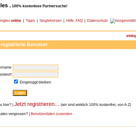
les .
100% kostenlose Partnersuche!
ingles
online
|
Tipps
|
Singlebörsen
|
Hilfe, FAQ
|
Datenschutz
einlo
 registrierte Benutzer
ername
asswort
Eingeloggt bleiben
Jetzt registrieren...
u hier? |
(wir sind wirklich 100% kostenfrei, von A-Z)
aten vergessen? |
Benutzerdaten zusenden