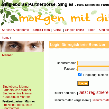
Singlebörse Partnerbörse. Singles .
100% kostenlose Partn
Seriöse Singlebörse
|
Single-Fotos
|
CHAT
|
Singles
online
|
Tipps
|
Single
home
/
Login für registrierte Benutzer
Männer
Benutzername
Passwort
Eingeloggt bleiben
Singlebörse Männer
Partnersuche Männer
Jetzt registriere
Du bist neu hier? |
Singles online Männer
Neue Single Männer
Benutzerdaten vergessen? |
Benutzerdat
Freitzeitpartner Männer
Freizeitpartner suchen
Sportpartner