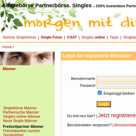
Singlebörse Partnerbörse. Singles .
100% kostenlose Partn
Seriöse Singlebörse
|
Single-Fotos
|
CHAT
|
Singles
online
|
Tipps
|
Single
home
/
Login für registrierte Benutzer
Männer
Benutzername
Passwort
Eingeloggt bleiben
Singlebörse Männer
Partnersuche Männer
Jetzt registriere
Du bist neu hier? |
Singles online Männer
Neue Single Männer
Benutzerdaten vergessen? |
Benutzerdat
Freitzeitpartner Männer
Freizeitpartner suchen
Sportpartner