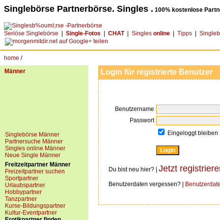
Singlebörse Partnerbörse. Singles .
100% kostenlose Partn
Seriöse Singlebörse
|
Single-Fotos
|
CHAT
|
Singles
online
|
Tipps
|
Single
home
/
Männer
Login für registrierte Benutzer
Benutzername
Passwort
Eingeloggt bleiben
Singlebörse Männer
Partnersuche Männer
Singles online Männer
Neue Single Männer
Freitzeitpartner Männer
Jetzt registriere
Du bist neu hier? |
Freizeitpartner suchen
Sportpartner
Benutzerdaten vergessen? |
Benutzerdat
Urlaubspartner
Hobbypartner
Tanzpartner
Kurse-Bildungspartner
Kultur-Eventpartner
Erotikpartner finden