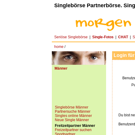
Singlebörse Partnerbörse. Sing
Seriöse Singlebörse
|
Single-Fotos
|
CHAT
|
S
home
/
Login für
Männer
Benutz
P
Singlebörse Männer
Partnersuche Männer
Du bist ne
Singles online Männer
Neue Single Männer
Benutzerd
Freitzeitpartner Männer
Freizeitpartner suchen
Sportpartner