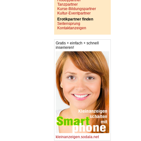
Hobbypartner
Tanzpartner
Kurse-Bildungspartner
Kultur-Eventpartner
Erotikpartner finden
Seitensprung
Kontaktanzeigen
Gratis + einfach + schnell
inserieren!
kleinanzeigen.sodala.net