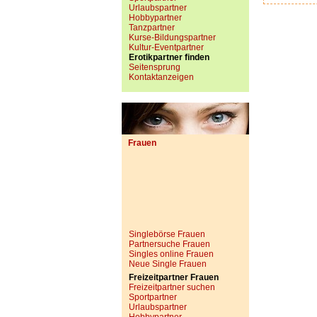
Urlaubspartner
Hobbypartner
Tanzpartner
Kurse-Bildungspartner
Kultur-Eventpartner
Erotikpartner finden
Seitensprung
Kontaktanzeigen
Frauen
Singlebörse Frauen
Partnersuche Frauen
Singles online Frauen
Neue Single Frauen
Freizeitpartner Frauen
Freizeitpartner suchen
Sportpartner
Urlaubspartner