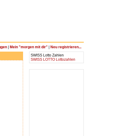
ggen
|
Mein "morgen mit dir"
|
Neu registrieren...
SWISS Lotto Zahlen
SWISS LOTTO Lottozahlen