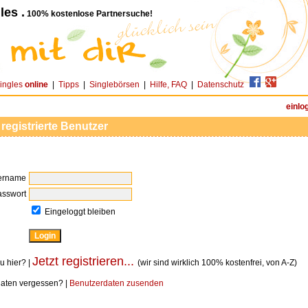
les .
100% kostenlose Partnersuche!
ingles
online
|
Tipps
|
Singlebörsen
|
Hilfe, FAQ
|
Datenschutz
einlo
 registrierte Benutzer
ername
asswort
Eingeloggt bleiben
Jetzt registrieren...
u hier? |
(wir sind wirklich 100% kostenfrei, von A-Z)
aten vergessen? |
Benutzerdaten zusenden