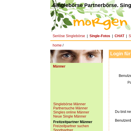
Singlebörse Partnerbörse. Sing
Seriöse Singlebörse
|
Single-Fotos
|
CHAT
|
S
home
/
Login für
Männer
Benutz
P
Singlebörse Männer
Partnersuche Männer
Du bist ne
Singles online Männer
Neue Single Männer
Benutzerd
Freitzeitpartner Männer
Freizeitpartner suchen
Sportpartner