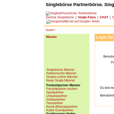
Singlebörse Partnerbörse. Sing
Seriöse Singlebörse
|
Single-Fotos
|
CHAT
|
S
home
/
Männer
Login für
Benutz
P
Singlebörse Männer
Partnersuche Männer
Singles online Männer
Neue Single Männer
Freitzeitpartner Männer
Du bist ne
Freizeitpartner suchen
Sportpartner
Benutzerd
Urlaubspartner
Hobbypartner
Tanzpartner
Kurse-Bildungspartner
Kultur-Eventpartner
Erotikpartner finden