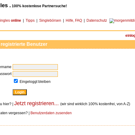
les .
100% kostenlose Partnersuche!
ingles
online
|
Tipps
|
Singlebörsen
|
Hilfe, FAQ
|
Datenschutz
einlo
 registrierte Benutzer
ername
asswort
Eingeloggt bleiben
Jetzt registrieren...
u hier? |
(wir sind wirklich 100% kostenfrei, von A-Z)
aten vergessen? |
Benutzerdaten zusenden