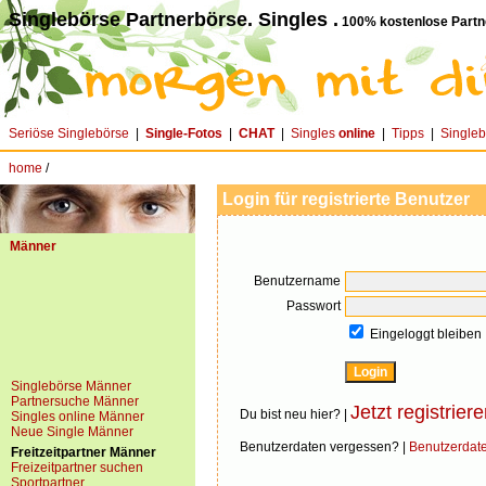
Singlebörse Partnerbörse. Singles .
100% kostenlose Partn
Seriöse Singlebörse
|
Single-Fotos
|
CHAT
|
Singles
online
|
Tipps
|
Single
home
/
Login für registrierte Benutzer
Männer
Benutzername
Passwort
Eingeloggt bleiben
Singlebörse Männer
Partnersuche Männer
Jetzt registriere
Du bist neu hier? |
Singles online Männer
Neue Single Männer
Benutzerdaten vergessen? |
Benutzerdat
Freitzeitpartner Männer
Freizeitpartner suchen
Sportpartner