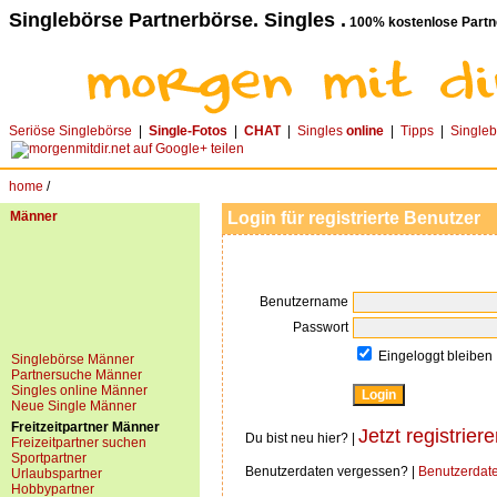
Singlebörse Partnerbörse. Singles .
100% kostenlose Partn
Seriöse Singlebörse
|
Single-Fotos
|
CHAT
|
Singles
online
|
Tipps
|
Single
home
/
Männer
Login für registrierte Benutzer
Benutzername
Passwort
Eingeloggt bleiben
Singlebörse Männer
Partnersuche Männer
Singles online Männer
Neue Single Männer
Freitzeitpartner Männer
Jetzt registriere
Du bist neu hier? |
Freizeitpartner suchen
Sportpartner
Benutzerdaten vergessen? |
Benutzerdat
Urlaubspartner
Hobbypartner