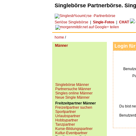
Singlebörse Partnerbörse. Sing
Seriöse Singlebörse
|
Single-Fotos
|
CHAT
home
/
Männer
Login für
Benutz
P
Singlebörse Männer
Partnersuche Männer
Singles online Männer
Neue Single Männer
Freitzeitpartner Männer
Du bist ne
Freizeitpartner suchen
Sportpartner
Benutzerd
Urlaubspartner
Hobbypartner
Tanzpartner
Kurse-Bildungspartner
Kultur-Eventpartner