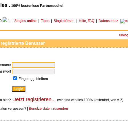
les .
100% kostenlose Partnersuche!
0
1 |
Singles
online
|
Tipps
|
Singlebörsen
|
Hilfe, FAQ
|
Datenschutz
einlo
 registrierte Benutzer
ername
asswort
Eingeloggt bleiben
Jetzt registrieren...
u hier? |
(wir sind wirklich 100% kostenfrei, von A-Z)
aten vergessen? |
Benutzerdaten zusenden