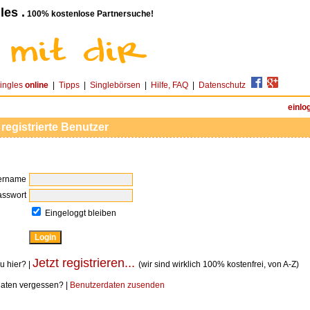
les .
100% kostenlose Partnersuche!
ingles
online
|
Tipps
|
Singlebörsen
|
Hilfe, FAQ
|
Datenschutz
einlo
 registrierte Benutzer
ername
asswort
Eingeloggt bleiben
Jetzt registrieren...
u hier? |
(wir sind wirklich 100% kostenfrei, von A-Z)
aten vergessen? |
Benutzerdaten zusenden