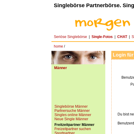
Singlebörse Partnerbörse. Sing
Seriöse Singlebörse
|
Single-Fotos
|
CHAT
|
S
home
/
Login für
Männer
Benutz
P
Singlebörse Männer
Partnersuche Männer
Du bist ne
Singles online Männer
Neue Single Männer
Benutzerd
Freitzeitpartner Männer
Freizeitpartner suchen
Sportpartner