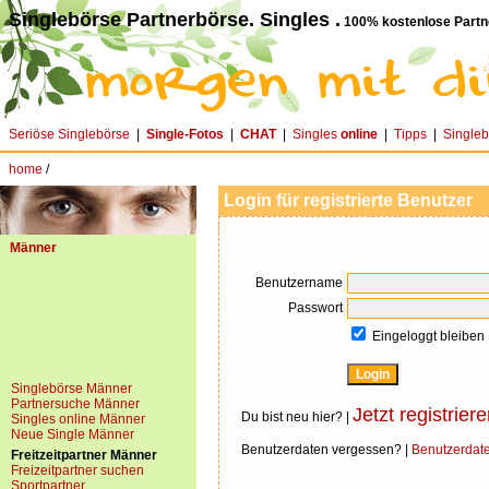
Singlebörse Partnerbörse. Singles .
100% kostenlose Partn
Seriöse Singlebörse
|
Single-Fotos
|
CHAT
|
Singles
online
|
Tipps
|
Single
home
/
Login für registrierte Benutzer
Männer
Benutzername
Passwort
Eingeloggt bleiben
Singlebörse Männer
Partnersuche Männer
Jetzt registriere
Du bist neu hier? |
Singles online Männer
Neue Single Männer
Benutzerdaten vergessen? |
Benutzerdat
Freitzeitpartner Männer
Freizeitpartner suchen
Sportpartner