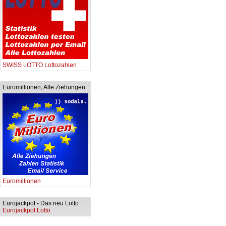
SWISS LOTTO Lottozahlen
Euromillionen, Alle Ziehungen
Euromillionen
Eurojackpot - Das neu Lotto
Eurojackpot Lotto