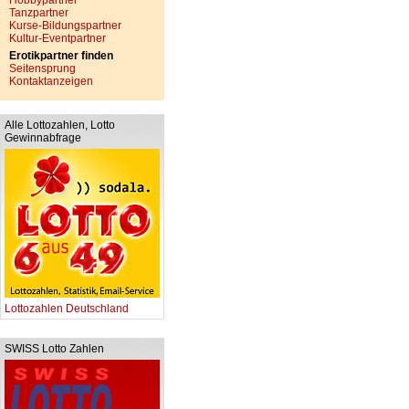
Hobbypartner
Tanzpartner
Kurse-Bildungspartner
Kultur-Eventpartner
Erotikpartner finden
Seitensprung
Kontaktanzeigen
Alle Lottozahlen, Lotto
Gewinnabfrage
Lottozahlen Deutschland
SWISS Lotto Zahlen