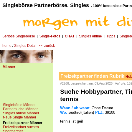
Singlebörse Partnerbörse. Singles .
100% kostenlose Partn
Seriöse Singlebörse
|
Single-Fotos
|
CHAT
|
Singles
online
|
Tipps
|
Single
home
/
Singles Detail
|
<< zurück
Männer
Freizeitpartner finden Rubrik
Hob
#2268, gespeichert am: 09.Aug.2026 | Aufrufe: 15
Suche Hobbypartner, Tiro
tennis
Singlebörse Männer
Wann / ab wann:
Ohne Datum
Partnersuche Männer
Wo:
Südtirol(Italien)
PLZ:
39100
Singles online Männer
Neue Single Männer
tennis ist geil
Freitzeitpartner Männer
Freizeitpartner suchen
Sportpartner