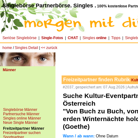
Singlebörse Partnerbörse. Singles .
100% kostenlose Partn
Seriöse Singlebörse
|
Single-Fotos
|
CHAT
|
Singles
online
|
Tipps
|
Single
home
/
Singles Detail
|
<< zurück
Männer
Freizeitpartner finden Rubrik
Kul
#2037, gespeichert am: 07.Aug.2026 | Aufruf
Suche Kultur-Eventpartn
Österreich
Singlebörse Männer
"Von Buch zu Buch, von 
Partnersuche Männer
erden Winternächte hol
Singles online Männer
Neue Single Männer
(Goethe)
Freitzeitpartner Männer
Freizeitpartner suchen
Wann / ab wann:
Ohne Datum
Sportpartner