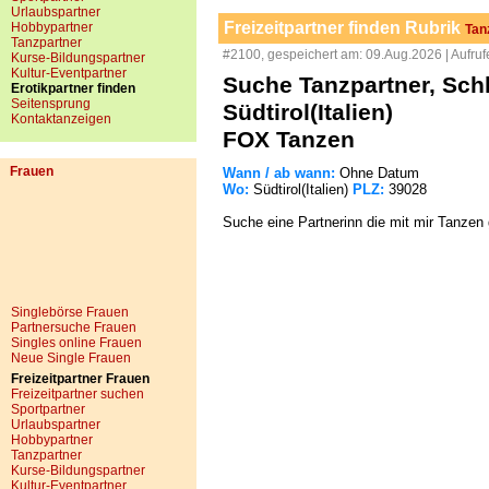
Urlaubspartner
Freizeitpartner finden Rubrik
Hobbypartner
Tan
Tanzpartner
#2100, gespeichert am: 09.Aug.2026 | Aufruf
Kurse-Bildungspartner
Kultur-Eventpartner
Suche Tanzpartner, Sch
Erotikpartner finden
Seitensprung
Südtirol(Italien)
Kontaktanzeigen
FOX Tanzen
Frauen
Wann / ab wann:
Ohne Datum
Wo:
Südtirol(Italien)
PLZ:
39028
Suche eine Partnerinn die mit mir Tanzen
Singlebörse Frauen
Partnersuche Frauen
Singles online Frauen
Neue Single Frauen
Freizeitpartner Frauen
Freizeitpartner suchen
Sportpartner
Urlaubspartner
Hobbypartner
Tanzpartner
Kurse-Bildungspartner
Kultur-Eventpartner