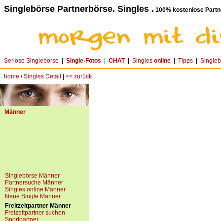
Singlebörse Partnerbörse. Singles .
100% kostenlose Partn
Seriöse Singlebörse
|
Single-Fotos
|
CHAT
|
Singles
online
|
Tipps
|
Single
home
/
Singles Detail
|
<< zurück
Männer
Singlebörse Männer
Partnersuche Männer
Singles online Männer
Neue Single Männer
Freitzeitpartner Männer
Freizeitpartner suchen
Sportpartner