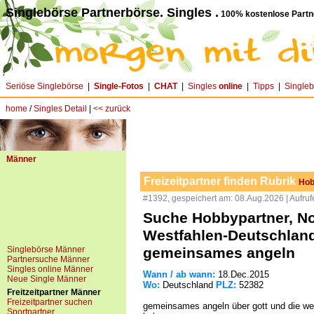
Singlebörse Partnerbörse. Singles .
100% kostenlose Partn
Seriöse Singlebörse
|
Single-Fotos
|
CHAT
|
Singles
online
|
Tipps
|
Single
home
/
Singles Detail
|
<< zurück
Männer
Freizeitpartner finden Rubrik
Hob
#1392, gespeichert am: 08.Aug.2026 | Aufruf
Suche Hobbypartner, No
Westfahlen-Deutschlan
Singlebörse Männer
gemeinsames angeln
Partnersuche Männer
Singles online Männer
Wann / ab wann:
18.Dec.2015
Neue Single Männer
Wo:
Deutschland
PLZ:
52382
Freitzeitpartner Männer
Freizeitpartner suchen
gemeinsames angeln über gott und die we
Sportpartner