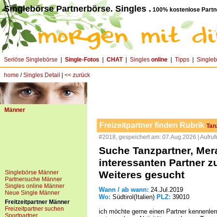
Singlebörse Partnerbörse. Singles .
100% kostenlose Partn
Seriöse Singlebörse
|
Single-Fotos
|
CHAT
|
Singles
online
|
Tipps
|
Single
home
/
Singles Detail
|
<< zurück
Männer
Freizeitpartner finden Rubrik
Tan
#2018, gespeichert am: 07.Aug.2026 | Aufruf
Suche Tanzpartner, Meran
interessanten Partner 
Singlebörse Männer
Weiteres gesucht
Partnersuche Männer
Singles online Männer
Wann / ab wann:
24.Jul.2019
Neue Single Männer
Wo:
Südtirol(Italien)
PLZ:
39010
Freitzeitpartner Männer
Freizeitpartner suchen
ich möchte gerne einen Partner kennenl
Sportpartner