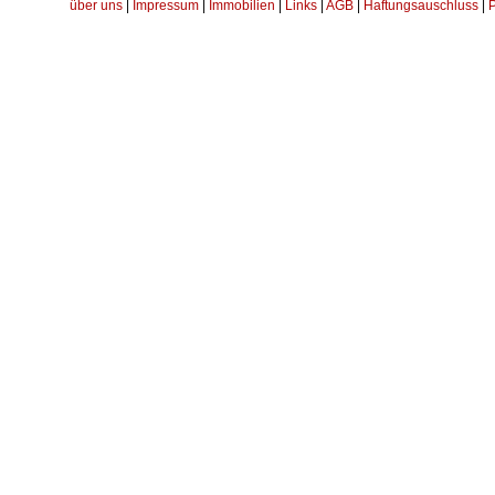
über uns
|
Impressum
|
Immobilien
|
Links
|
AGB
|
Haftungsauschluss
|
P