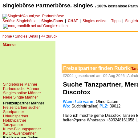
Singlebörse Partnerbörse. Singles .
100% kostenlose Partn
Seriöse Singlebörse
|
Single-Fotos
|
CHAT
|
Singles
online
|
Tipps
|
Single
home
/
Singles Detail
|
<< zurück
Männer
Freizeitpartner finden Rubrik
Tan
#2004, gespeichert am: 09.Aug.2026 | Aufruf
Suche Tanzpartner, Meran
Singlebörse Männer
Partnersuche Männer
Discofox
Singles online Männer
Neue Single Männer
Wann / ab wann:
Ohne Datum
Freitzeitpartner Männer
Wo:
Südtirol(Italien)
PLZ:
39012
Freizeitpartner suchen
Sportpartner
Hallo ich möchte gerne Discofox Tanzen l
Urlaubspartner
helfen?gerne Whatsapp +393248161058 
Hobbypartner
Tanzpartner
Kurse-Bildungspartner
Kultur-Eventpartner
Erotikpartner finden