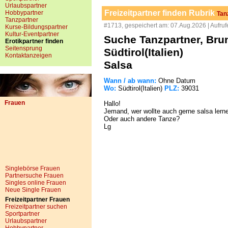
Urlaubspartner
Freizeitpartner finden Rubrik
Hobbypartner
Tan
Tanzpartner
#1713, gespeichert am: 07.Aug.2026 | Aufruf
Kurse-Bildungspartner
Kultur-Eventpartner
Suche Tanzpartner, Bru
Erotikpartner finden
Seitensprung
Südtirol(Italien)
Kontaktanzeigen
Salsa
Wann / ab wann:
Ohne Datum
Wo:
Südtirol(Italien)
PLZ:
39031
Frauen
Hallo!
Jemand, wer wollte auch gerne salsa lern
Oder auch andere Tanze?
Lg
Singlebörse Frauen
Partnersuche Frauen
Singles online Frauen
Neue Single Frauen
Freizeitpartner Frauen
Freizeitpartner suchen
Sportpartner
Urlaubspartner