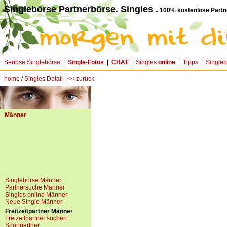
Singlebörse Partnerbörse. Singles .
100% kostenlose Partn
Seriöse Singlebörse
|
Single-Fotos
|
CHAT
|
Singles
online
|
Tipps
|
Single
home
/
Singles Detail
|
<< zurück
Männer
Singlebörse Männer
Partnersuche Männer
Singles online Männer
Neue Single Männer
Freitzeitpartner Männer
Freizeitpartner suchen
Sportpartner