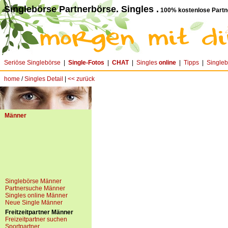
Singlebörse Partnerbörse. Singles .
100% kostenlose Partn
Seriöse Singlebörse
|
Single-Fotos
|
CHAT
|
Singles
online
|
Tipps
|
Single
home
/
Singles Detail
|
<< zurück
Männer
Singlebörse Männer
Partnersuche Männer
Singles online Männer
Neue Single Männer
Freitzeitpartner Männer
Freizeitpartner suchen
Sportpartner