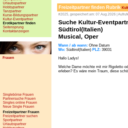
Urlaubspartner
Freizeitpartner finden Rubrik
Hobbypartner
Kul
Tanzpartner
#2025, gespeichert am: 07.Aug.2026 | Aufruf
Kurse-Bildungspartner
Kultur-Eventpartner
Suche Kultur-Eventpartn
Erotikpartner finden
Seitensprung
Südtirol(Italien)
Kontaktanzeigen
Musical, Oper
Wann / ab wann:
Ohne Datum
Wo:
Südtirol(Italien)
PLZ:
39031
Frauen
Hallo Ladys!
Welche Dame möchte mit mir Rigoletto od
erleben? Es wäre mein Traum, diese schö
Singlebörse Frauen
Partnersuche Frauen
Singles online Frauen
Neue Single Frauen
Freizeitpartner Frauen
Freizeitpartner suchen
Sportpartner
Urlaubspartner