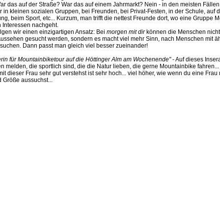
 das auf der Straße? War das auf einem Jahrmarkt? Nein - in den meisten Fällen t
 in kleinen sozialen Gruppen, bei Freunden, bei Privat-Festen, in der Schule, auf d
ng, beim Sport, etc... Kurzum, man trifft die nettest Freunde dort, wo eine Gruppe
Interessen nachgeht.
lgen wir einen einzigartigen Ansatz: Bei
morgen mit dir
können die Menschen nicht
 Aussehen gesucht werden, sondern es macht viel mehr Sinn, nach Menschen mit ä
 suchen. Dann passt man gleich viel besser zueinander!
rin für Mountainbiketour auf die Höttinger Alm am Wochenende"
- Auf dieses Inse
n melden, die sportlich sind, die die Natur lieben, die gerne Mountainbike fahren..
it dieser Frau sehr gut verstehst ist sehr hoch... viel höher, wie wenn du eine Frau 
 Größe aussuchst...