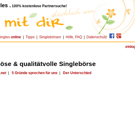
les .
100% kostenlose Partnersuche!
ingles
online
|
Tipps
|
Singlebörsen
|
Hilfe, FAQ
|
Datenschutz
einlo
iöse & qualitätvolle Singlebörse
.net
|
5 Gründe sprechen für uns
|
Der Unterschied