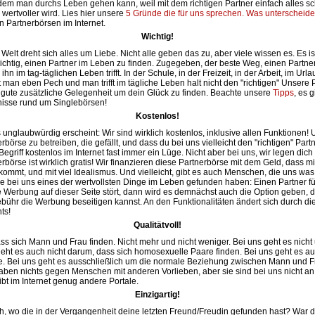
t dem man durchs Leben gehen kann, weil mit dem richtigen Partner einfach alles s
wertvoller wird. Lies hier unsere
5 Gründe die für uns sprechen.
Was unterscheide
n Partnerbörsen im Internet.
Wichtig!
Welt dreht sich alles um Liebe. Nicht alle geben das zu, aber viele wissen es. Es is
ichtig, einen Partner im Leben zu finden. Zugegeben, der beste Weg, einen Partner 
hn im tag-täglichen Leben trifft. In der Schule, in der Freizeit, in der Arbeit, im Urla
man eben Pech und man trifft im tägliche Leben halt nicht den "richtigen" Unsere 
ne gute zusätzliche Gelegenheit um dein Glück zu finden. Beachte unsere
Tipps
, es g
isse rund um Singlebörsen!
Kostenlos!
nglaubwürdig erscheint: Wir sind wirklich kostenlos, inklusive allen Funktionen! U
rbörse zu betreiben, die gefällt, und dass du bei uns vielleicht den "richtigen" Partn
 Begriff kostenlos im Internet fast immer ein Lüge. Nicht aber bei uns, wir legen dich 
börse ist wirklich gratis! Wir finanzieren diese Partnerbörse mit dem Geld, dass mi
ommt, und mit viel Idealismus. Und vielleicht, gibt es auch Menschen, die uns wa
sie bei uns eines der wertvollsten Dinge im Leben gefunden haben: Einen Partner f
 Werbung auf dieser Seite stört, dann wird es demnächst auch die Option geben, 
bühr die Werbung beseitigen kannst. An den Funktionalitäten ändert sich durch di
ts!
Qualitätvoll!
ass sich Mann und Frau finden. Nicht mehr und nicht weniger. Bei uns geht es nicht 
geht es auch nicht darum, dass sich homosexuelle Paare finden. Bei uns geht es a
. Bei uns geht es ausschließlich um die normale Beziehung zwischen Mann und F
haben nichts gegen Menschen mit anderen Vorlieben, aber sie sind bei uns nicht an 
ibt im Internet genug andere Portale.
Einzigartig!
, wo die in der Vergangenheit deine letzten Freund/Freudin gefunden hast? War 