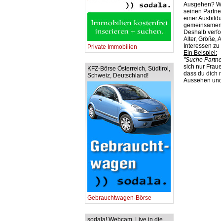
Ausgehen? War
seinen Partner
einer Ausbildu
gemeinsamen 
Deshalb verfo
Alter, Größe,
Interessen zu
Private Immobilien
Ein Beispiel:
"Suche Partne
sich nur Fraue
KFZ-Börse Österreich, Südtirol,
dass du dich m
Schweiz, Deutschland!
Aussehen und
Gebrauchtwagen-Börse
sodala! Webcam. Live in die