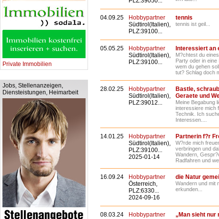
PLZ:39050...
04.09.25
Hobbypartner
tennis
Südtirol(Italien),
tennis ist geil...
PLZ:39100...
05.05.25
Hobbypartner
Interessiert a
Südtirol(Italien),
M?chtest du eines
Party oder in eine
PLZ:39100...
Private Immobilien
wem du gehen solls
tut? Schlag doch m
Jobs, Stellenanzeigen,
28.02.25
Hobbypartner
Bastle, schraub
Diensteistungen, Heimarbeit
Südtirol(Italien),
Geraete und W
PLZ:39012...
Meine Begabung li
interessiere mich 
Technik. Ich such
Interessen....
14.01.25
Hobbypartner
Partnerin f?r Fr
Südtirol(Italien),
W?rde mich freuen
verbringen und d
PLZ:39100...
Wandern, Gespr?che
2025-01-14
Radfahren und wen
16.09.24
Hobbypartner
die Natur geme
Österreich,
Wandern und mit m
erkunden...
PLZ:6330...
2024-09-16
08.03.24
Hobbypartner
„Man sieht nur 