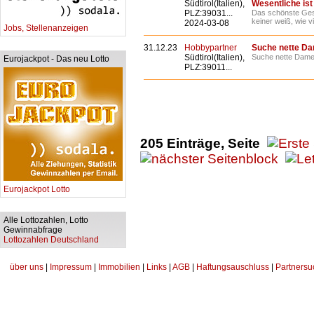
Südtirol(Italien),
Wesentliche ist
PLZ:39031...
Das schönste Ges
keiner weiß, wie vi
2024-03-08
Jobs, Stellenanzeigen
31.12.23
Hobbypartner
Suche nette D
Südtirol(Italien),
Suche nette Damen
Eurojackpot - Das neu Lotto
PLZ:39011...
205 Einträge, Seite
Eurojackpot Lotto
Alle Lottozahlen, Lotto
Gewinnabfrage
Lottozahlen Deutschland
über uns
|
Impressum
|
Immobilien
|
Links
|
AGB
|
Haftungsauschluss
|
Partnersu