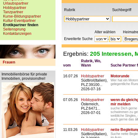
Urlaubspartner
Hobbypartner
Rubrik
Suchbegriff
Tanzpartner
Kurse-Bildungspartner
Kultur-Eventpartner
Erotikpartner finden
Seitensprung
Alter wählen
Heimatr
Kontaktanzeigen
Erweiterte Suche
-
Ergebnis:
205 Interessen, M
Rubrik, Wo,
Frauen
vom
Wann
Suche Partner fü
Immobilienbörse für private
16.07.26
Hobbypartner
Motorunde
Immobilien, provisionsfrei!
Südtirol(Italien),
Wer hat ein Motor
gelegentliche Rund
PLZ:39100...
2026-07-16
07.05.26
Hobbypartner
wenn du gleichge
Österreich,
mir melden
PLZ:6471...
suche Dich gerne
schwimmen zu gehen
2026-07-01
weibliche Singles,
auch gerne das äl
11.03.26
Hobbypartner
nette Begleitun
Südtirol(Italien),
Suche nette Begle
im Auto...