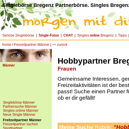
Singlebörse Bregenz Partnerbörse. Singles Bregen
Seriöse Singlebörse
|
Single-Fotos
|
CHAT
|
Singles
online
Bregenz
|
Tipps
home
/
Freizeitpartner Männer
|
<< zurück
Hobbypartner Bre
Männer
Frauen
Gemeinsame Interessen, g
Freizeitaktivitäten ist der be
passt! Suche einen Partner f
ob er dir gefällt!
Singlebörse Männer
Partnersuche Männer
Singles online Männer
Neue Single Männer
Freitzeitpartner Männer
Freizeitpartner suchen
Meine Suche
Rubrik:
"Hobb
Sportpartner