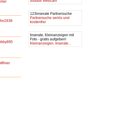
sodala! Webcam
omer
123inserate Partnersuche
Partnersuche seriös und
ohn2938
kostenfrei
Inserate, Kleinanzeigen mit
Foto - gratis aufgeben!
obby895
Kleinanzeigen, Inserate...
tthias