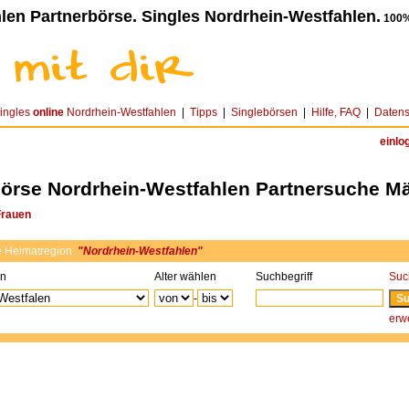
len Partnerbörse. Singles Nordrhein-Westfahlen.
100%
ingles
online
Nordrhein-Westfahlen
|
Tipps
|
Singlebörsen
|
Hilfe, FAQ
|
Datens
einlo
börse Nordrhein-Westfahlen Partnersuche M
Frauen
e
Heimatregion:
"Nordrhein-Westfahlen"
on
Alter wählen
Suchbegriff
Suc
-
erwe