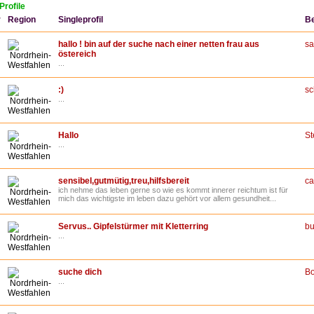
Profile
r
Region
Singleprofil
B
hallo ! bin auf der suche nach einer netten frau aus
s
östereich
Nordrhein-
...
Westfahlen
:)
sc
...
Nordrhein-
Westfahlen
Hallo
St
...
Nordrhein-
Westfahlen
sensibel,gutmütig,treu,hilfsbereit
ca
ich nehme das leben gerne so wie es kommt innerer reichtum ist für
Nordrhein-
mich das wichtigste im leben dazu gehört vor allem gesundheit...
Westfahlen
Servus.. Gipfelstürmer mit Kletterring
bu
...
Nordrhein-
Westfahlen
suche dich
B
...
Nordrhein-
Westfahlen