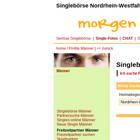
Singlebörse Nordrhein-Westfah
Seriöse Singlebörse
|
Single-Fotos
|
CHAT
|
S
home
/
Profile Männer
|
<< zurück
Single
Männer
|
Ich suche 
Meine Such
Heimatregi
Singlebörse Männer
Partnersuche Männer
Singles online Männer
Neue Single Männer
Freitzeitpartner Männer
Freizeitpartner suchen
Sportpartner