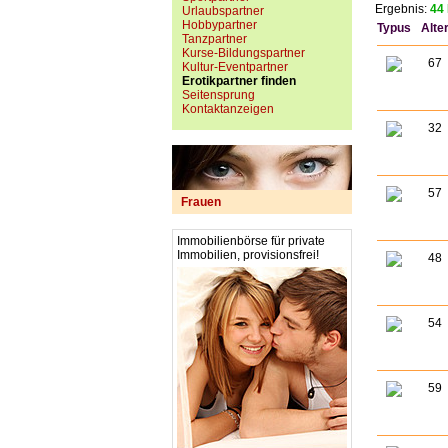
Ergebnis:
44 
Urlaubspartner
Hobbypartner
Typus
Alte
Tanzpartner
Kurse-Bildungspartner
67
Kultur-Eventpartner
Erotikpartner finden
Seitensprung
Kontaktanzeigen
32
57
Frauen
Immobilienbörse für private
Immobilien, provisionsfrei!
48
54
59