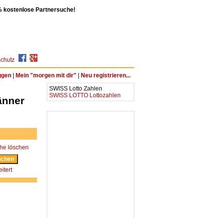
 kostenlose Partnersuche!
chutz
ggen
|
Mein "morgen mit dir"
|
Neu registrieren...
SWISS Lotto Zahlen
SWISS LOTTO Lottozahlen
änner
he löschen
itert