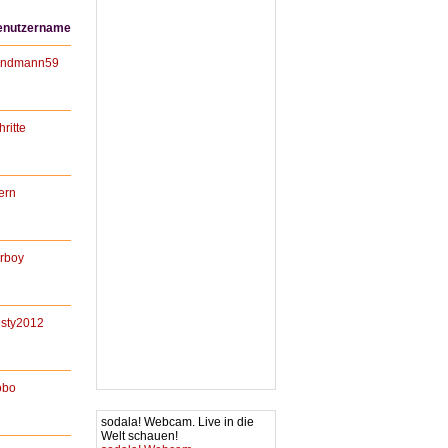
enutzername
andmann59
hritte
ern
rboy
sty2012
obo
sodala! Webcam. Live in die
Welt schauen!