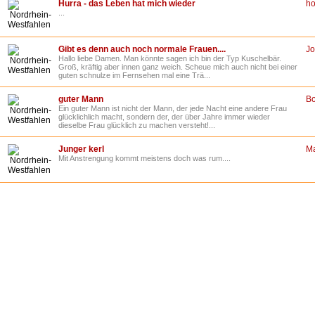
Hurra - das Leben hat mich wieder
h
...
Nordrhein-
Westfahlen
Gibt es denn auch noch normale Frauen....
J
Hallo liebe Damen. Man könnte sagen ich bin der Typ Kuschelbär.
Nordrhein-
Groß, kräftig aber innen ganz weich. Scheue mich auch nicht bei einer
Westfahlen
guten schnulze im Fernsehen mal eine Trä...
guter Mann
B
Ein guter Mann ist nicht der Mann, der jede Nacht eine andere Frau
Nordrhein-
glücklichlich macht, sondern der, der über Jahre immer wieder
Westfahlen
dieselbe Frau glücklich zu machen versteht!...
Junger kerl
Ma
Mit Anstrengung kommt meistens doch was rum....
Nordrhein-
Westfahlen