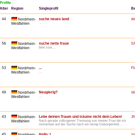
Profile
Alter
Region
Singleprofil
B
44
suche neues land
de
Nordrhein-
...
Westfahlen
56
suche nette fraue
S
Nordrhein-
bine cool ...
Westfahlen
53
...
Fl
Nordrhein-
...
Westfahlen
49
Neugierig?
st
Nordrhein-
...
Westfahlen
43
Lebe deinen Traum und träume nicht dein Leben!
J
Nordrhein-
Nach gerade vollzogener Trennung von meiner Frau bin ich
Westfahlen
momentan auf der Suche nach ein wenig Geborgenheit....
45
Hallo :)
zu
Nordrhein-