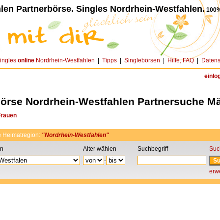
len Partnerbörse. Singles Nordrhein-Westfahlen.
100%
ingles
online
Nordrhein-Westfahlen
|
Tipps
|
Singlebörsen
|
Hilfe, FAQ
|
Datens
einlo
börse Nordrhein-Westfahlen Partnersuche M
Frauen
e
Heimatregion:
"Nordrhein-Westfahlen"
on
Alter wählen
Suchbegriff
Suc
-
erwe