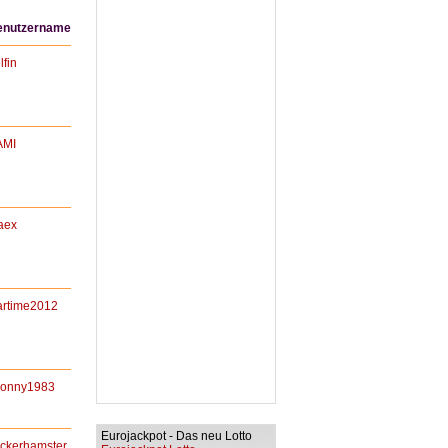
enutzername
lfin
AMI
aex
artime2012
honny1983
Eurojackpot - Das neu Lotto
ckerhamster