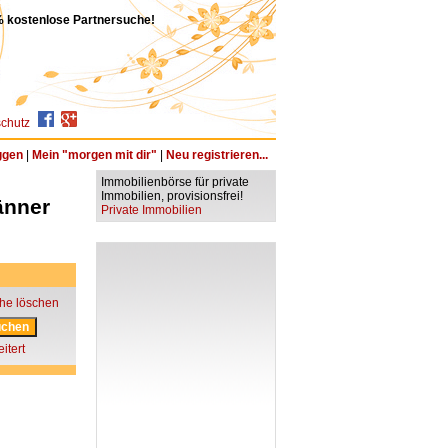
 kostenlose Partnersuche!
chutz
ggen
|
Mein "morgen mit dir"
|
Neu registrieren...
Immobilienbörse für private
Immobilien, provisionsfrei!
änner
Private Immobilien
he löschen
itert