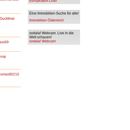
Eurojackpot Lotto
Eine Immobilien-Suche für alle!
Gucktmal
Immobilien Österreich
sodala! Webcam. Live in die
Welt schauen!
sodala! Webcam
aus69
ansp
homas90210