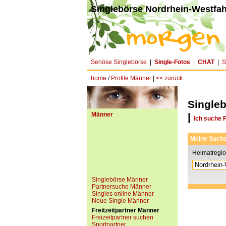
Singlebörse Nordrhein-Westfah
Seriöse Singlebörse
|
Single-Fotos
|
CHAT
|
S
home
/
Profile Männer
|
<< zurück
Single
Männer
|
Ich suche 
Meine Such
Heimatregi
Singlebörse Männer
Partnersuche Männer
Singles online Männer
Neue Single Männer
Freitzeitpartner Männer
Freizeitpartner suchen
Sportpartner