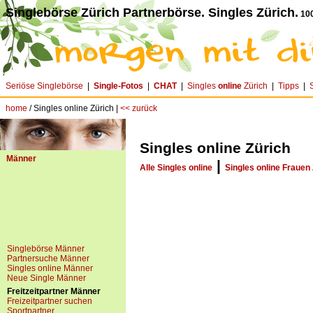
Singlebörse Zürich Partnerbörse. Singles Zürich.
100
Seriöse Singlebörse
|
Single-Fotos
|
CHAT
|
Singles
online
Zürich
|
Tipps
|
home
/ Singles online Zürich |
<< zurück
Singles online Zürich
Männer
|
Alle Singles online
Singles online Frauen
Singlebörse Männer
Partnersuche Männer
Singles online Männer
Neue Single Männer
Freitzeitpartner Männer
Freizeitpartner suchen
Sportpartner