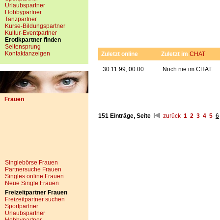
Urlaubspartner
Hobbypartner
Tanzpartner
Kurse-Bildungspartner
Kultur-Eventpartner
Erotikpartner finden
Seitensprung
Kontaktanzeigen
Zuletzt online
Zuletzt im
CHAT
30.11.99, 00:00
Noch nie im CHAT.
Frauen
151 Einträge, Seite
zurück
1
2
3
4
5
6
Singlebörse Frauen
Partnersuche Frauen
Singles online Frauen
Neue Single Frauen
Freizeitpartner Frauen
Freizeitpartner suchen
Sportpartner
Urlaubspartner