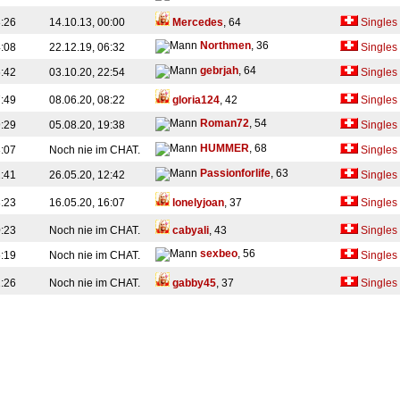
3:26
14.10.13, 00:00
Mercedes
, 64
Singles
Northmen
, 36
4:08
22.12.19, 06:32
Singles
gebrjah
, 64
6:42
03.10.20, 22:54
Singles
7:49
08.06.20, 08:22
gloria124
, 42
Singles
Roman72
, 54
9:29
05.08.20, 19:38
Singles
HUMMER
, 68
3:07
Noch nie im CHAT.
Singles
Passionforlife
, 63
2:41
26.05.20, 12:42
Singles
3:23
16.05.20, 16:07
lonelyjoan
, 37
Singles
0:23
Noch nie im CHAT.
cabyali
, 43
Singles
sexbeo
, 56
6:19
Noch nie im CHAT.
Singles
1:26
Noch nie im CHAT.
gabby45
, 37
Singles