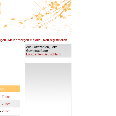
ggen
|
Mein "morgen mit dir"
|
Neu registrieren...
Alle Lottozahlen, Lotto
Gewinnabfrage
Lottozahlen Deutschland
ion
-
Zürich
-
Zürich
-
Zürich