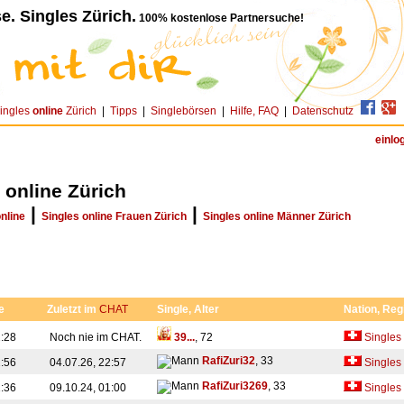
e. Singles Zürich.
100% kostenlose Partnersuche!
ingles
online
Zürich
|
Tipps
|
Singlebörsen
|
Hilfe, FAQ
|
Datenschutz
einlo
 online Zürich
|
|
online
Singles online Frauen Zürich
Singles online Männer Zürich
e
Zuletzt im
CHAT
Single, Alter
Nation, Reg
2:28
Noch nie im CHAT.
39...
, 72
Singles
RafiZuri32
, 33
2:56
04.07.26, 22:57
Singles
RafiZuri3269
, 33
1:36
09.10.24, 01:00
Singles