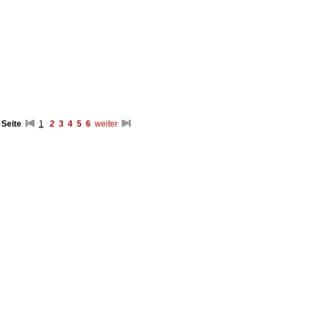
 Seite
1
2
3
4
5
6
weiter