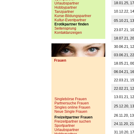
18.01.25, 1
Urlaubspartner
Hobbypartner
10.12.22, 1
Tanzpartner
Kurse-Bildungspartner
Kultur-Eventpartner
05.10.21, 1
Erotikpartner finden
Seitensprung
23.07.21, 1
Kontaktanzeigen
18.07.21, 2
30.06.21, 1
03.06.21, 2
Frauen
18.05.21, 0
06.04.21, 1
22.03.21, 1
22.02.21, 1
13.01.21, 1
Singlebörse Frauen
Partnersuche Frauen
25.12.20, 1
Singles online Frauen
Neue Single Frauen
26.11.20, 1
Freizeitpartner Frauen
Freizeitpartner suchen
24.11.20, 2
Sportpartner
Urlaubspartner
31.10.20, 1