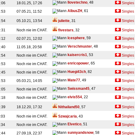
Ilovetechno
, 48
7:06
18.01.25, 17:26
Singles
AlbusZH
, 61
4:53
07.05.21, 11:52
Singles
3:54
05.10.21, 13:54
juliette
, 31
Singles
0:31
Noch nie im CHAT.
fivestars
, 32
Singles
Icesphere
, 59
0:12
02.07.21, 12:02
Singles
Verschmuster
, 48
2:40
11.05.18, 20:58
Singles
kaisercris1
, 53
2:54
Noch nie im CHAT.
Singles
enricopower
, 65
0:53
Noch nie im CHAT.
Singles
Huegi43ch
, 82
6:45
Noch nie im CHAT.
Singles
Mate77
, 49
5:53
05.03.21, 14:05
Singles
Swissman45
, 47
2:05
Noch nie im CHAT.
Singles
elvis554
, 22
2:18
Noch nie im CHAT.
Singles
3:39
18.12.20, 17:32
Nithailand50
, 57
Singles
3:03
Noch nie im CHAT.
Szwajcaria
, 43
Singles
Elvetico
, 51
1:34
Noch nie im CHAT.
Singles
sunnyandsnow
, 58
7:44
27.09.19, 22:37
Singles