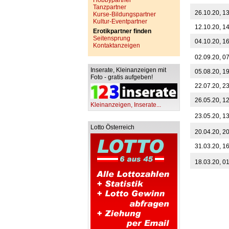
Hobbypartner
Tanzpartner
26.10.20, 1
Kurse-Bildungspartner
Kultur-Eventpartner
12.10.20, 1
Erotikpartner finden
Seitensprung
04.10.20, 1
Kontaktanzeigen
02.09.20, 0
Inserate, Kleinanzeigen mit
05.08.20, 1
Foto - gratis aufgeben!
22.07.20, 2
26.05.20, 1
Kleinanzeigen, Inserate...
23.05.20, 1
Lotto Österreich
20.04.20, 2
31.03.20, 1
18.03.20, 0