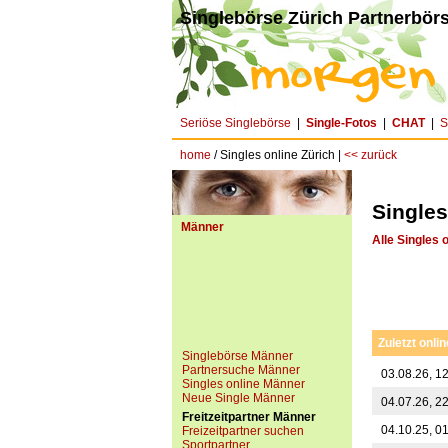
Singlebörse Zürich Partnerbörs
Seriöse Singlebörse
|
Single-Fotos
|
CHAT
|
S
home
/ Singles online Zürich |
<< zurück
Singles
Männer
Alle Singles 
Zuletzt onlin
Singlebörse Männer
Partnersuche Männer
03.08.26, 1
Singles online Männer
Neue Single Männer
04.07.26, 2
Freitzeitpartner Männer
04.10.25, 0
Freizeitpartner suchen
Sportpartner