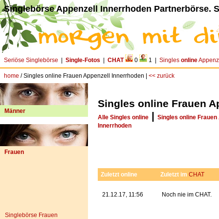
Singlebörse Appenzell Innerrhoden Partnerbörse. S
Seriöse Singlebörse
|
Single-Fotos
|
CHAT
0
1 |
Singles
online
Appenze
home
/ Singles online Frauen Appenzell Innerrhoden |
<< zurück
Singles online Frauen A
Männer
|
Alle Singles online
Singles online Frauen
Innerrhoden
Frauen
Zuletzt online
Zuletzt im
CHAT
21.12.17, 11:56
Noch nie im CHAT.
Singlebörse Frauen