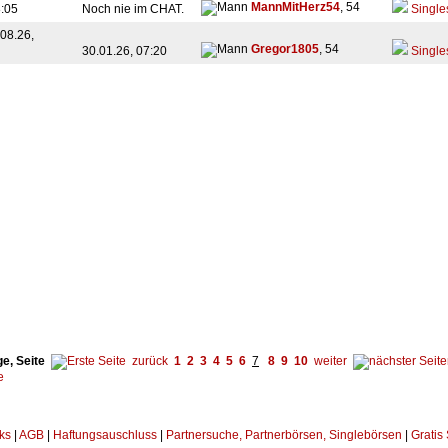
MannMitHerz54
, 54
8:05
Noch nie im CHAT.
Single
08.26,
Gregor1805
, 54
30.01.26, 07:20
Single
e, Seite
zurück
1
2
3
4
5
6
7
8
9
10
weiter
ks
|
AGB
|
Haftungsauschluss
|
Partnersuche, Partnerbörsen, Singlebörsen
|
Gratis