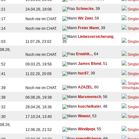
Schnecke
, 39
0:21
24.04.26, 18:06
Single
Wir Zwei
, 59
0:17
Noch nie im CHAT.
Single
Freier Mann
, 39
0:14
Noch nie im CHAT.
Single
Liebesversicherung
,
0:03
11.07.26, 23:02
35
Single
08.26,
Erwählt...
, 64
Noch nie im CHAT.
Single
James Blond
, 51
9:52
09.03.25, 19:56
Single
huc87
, 39
9:41
11.02.26, 20:09
Single
Single
AZAZEL
, 60
9:39
Noch nie im CHAT.
Vinschga
Marsmensch
, 56
9:38
06.08.26, 19:38
Single
kuschelkater
, 48
9:32
28.04.26, 18:36
Single
Wwwst
, 53
9:30
17.10.24, 13:40
Single
08.26,
Windlpopi
, 55
12.06.26, 21:52
Single
jugendlichesie
, 69