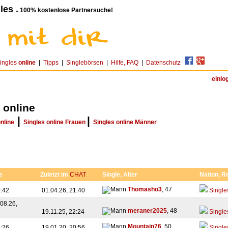
les .
100% kostenlose Partnersuche!
ingles
online
|
Tipps
|
Singlebörsen
|
Hilfe, FAQ
|
Datenschutz
einlo
 online
|
|
online
Singles online Frauen
Singles online Männer
e
Zuletzt im
CHAT
Single, Alter
Nation, R
Thomasho3
, 47
0:42
01.04.26, 21:40
Single
08.26,
meraner2025
, 48
19.11.25, 22:24
Single
Mountain76
, 50
0:26
19.01.20, 20:56
Single