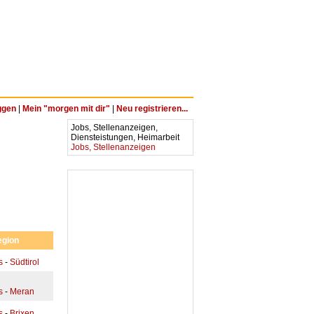
ggen
|
Mein "morgen mit dir"
|
Neu registrieren...
Jobs, Stellenanzeigen,
Diensteistungen, Heimarbeit
Jobs, Stellenanzeigen
egion
s
-
Südtirol
s
-
Meran
s
-
Brixen