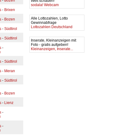
s
-
Bozen
Welt schauen!
sodala! Webcam
s
-
Brixen
Alle Lottozahlen, Lotto
s
-
Bozen
Gewinnabfrage
Lottozahlen Deutschland
s
-
Südtirol
s
-
Südtirol
Inserate, Kleinanzeigen mit
Foto - gratis aufgeben!
s
-
Kleinanzeigen, Inserate...
u
s
-
Südtirol
s
-
Meran
s
-
Südtirol
s
-
Bozen
s
-
Lienz
s
-
u
s
-
u