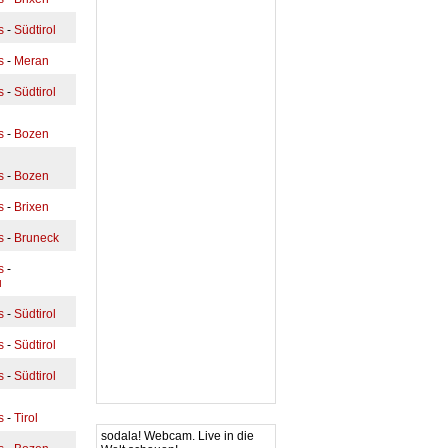
s
-
Südtirol
s
-
Meran
s
-
Südtirol
s
-
Bozen
s
-
Bozen
s
-
Brixen
s
-
Bruneck
s
-
u
s
-
Südtirol
s
-
Südtirol
s
-
Südtirol
s
-
Tirol
sodala! Webcam. Live in die