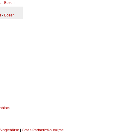
s
-
Bozen
s
-
Bozen
 Singlebörse
|
Gratis Partnerb%ouml;rse