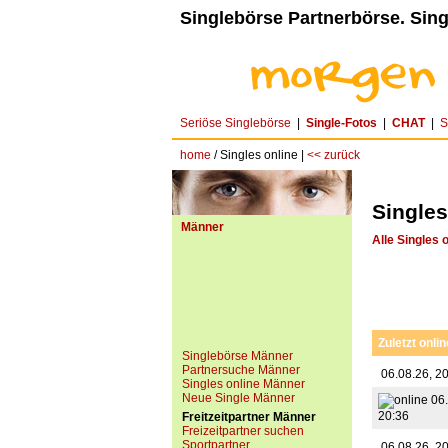
Singlebörse Partnerbörse. Sing
Seriöse Singlebörse
|
Single-Fotos
|
CHAT
|
S
home
/ Singles online |
<< zurück
Singles
Männer
Alle Singles 
Zuletzt onlin
Singlebörse Männer
Partnersuche Männer
06.08.26, 2
Singles online Männer
Neue Single Männer
06.
20:36
Freitzeitpartner Männer
Freizeitpartner suchen
Sportpartner
06.08.26, 2