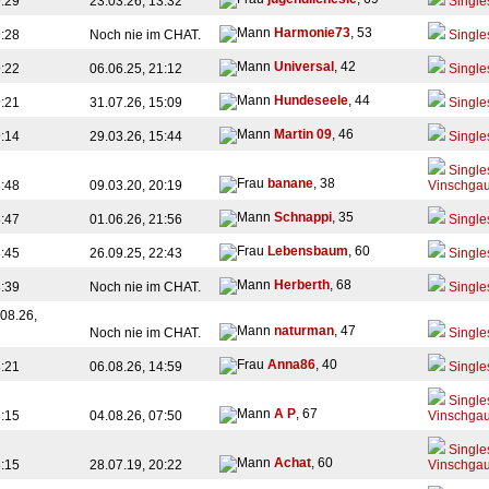
9:29
23.03.26, 13:32
Single
Harmonie73
, 53
9:28
Noch nie im CHAT.
Single
Universal
, 42
9:22
06.06.25, 21:12
Single
Hundeseele
, 44
9:21
31.07.26, 15:09
Single
Martin 09
, 46
9:14
29.03.26, 15:44
Single
Single
banane
, 38
8:48
09.03.20, 20:19
Vinschga
Schnappi
, 35
8:47
01.06.26, 21:56
Single
Lebensbaum
, 60
8:45
26.09.25, 22:43
Single
Herberth
, 68
8:39
Noch nie im CHAT.
Single
08.26,
naturman
, 47
Noch nie im CHAT.
Single
Anna86
, 40
8:21
06.08.26, 14:59
Single
Single
A P
, 67
8:15
04.08.26, 07:50
Vinschga
Single
Achat
, 60
8:15
28.07.19, 20:22
Vinschga