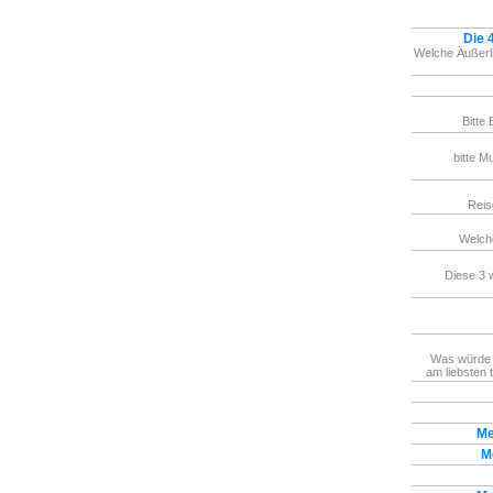
Die 
Welche Äußerl
Bitte 
bitte M
Reis
Welch
Diese 3 
Was würde 
am liebsten 
Me
M