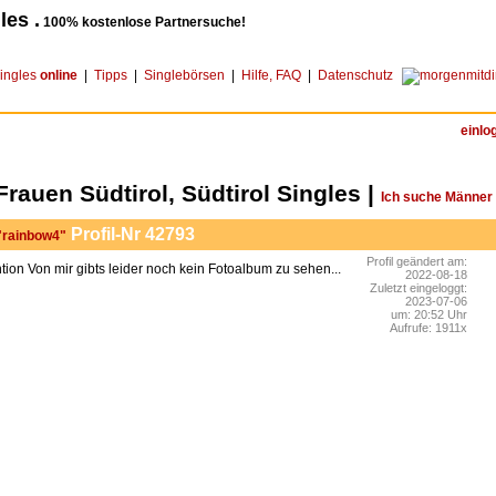
les .
100% kostenlose Partnersuche!
ingles
online
|
Tipps
|
Singlebörsen
|
Hilfe, FAQ
|
Datenschutz
einlo
Frauen Südtirol, Südtirol Singles |
Ich suche Männer
Profil-Nr 42793
 "rainbow4"
Profil geändert am:
Von mir gibts leider noch kein Fotoalbum zu sehen...
2022-08-18
Zuletzt eingeloggt:
2023-07-06
um: 20:52 Uhr
Aufrufe: 1911x