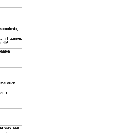
iseberichte,
l zum Träumen,
usik!
panien
hmal auch
ern)
ht halb leer!