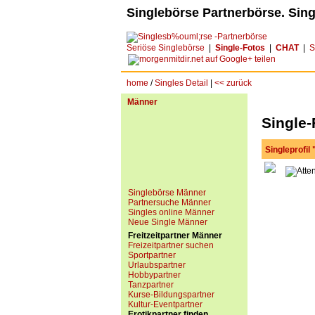
Singlebörse Partnerbörse. Sing
Seriöse Singlebörse
|
Single-Fotos
|
CHAT
|
S
home
/
Singles Detail
|
<< zurück
Männer
Single-
Singleprofil
Singlebörse Männer
Partnersuche Männer
Singles online Männer
Neue Single Männer
Freitzeitpartner Männer
Freizeitpartner suchen
Sportpartner
Urlaubspartner
Hobbypartner
Tanzpartner
Kurse-Bildungspartner
Kultur-Eventpartner
Erotikpartner finden