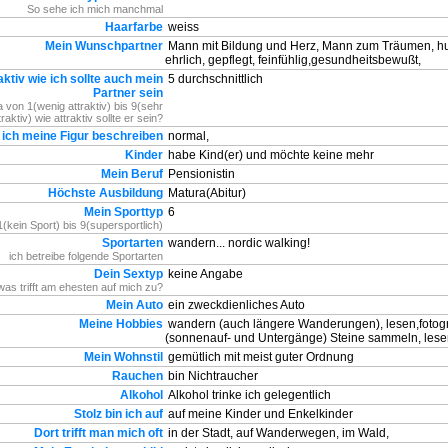
So sehe ich mich manchmal
Haarfarbe
weiss
Mein Wunschpartner
Mann mit Bildung und Herz, Mann zum Träumen, hu
ehrlich, gepflegt, feinfühlig,gesundheitsbewußt,
aktiv wie ich sollte auch mein
5 durchschnittlich
Partner sein
a von 1(wenig attraktiv) bis 9(sehr
traktiv) wie attraktiv sollte er sein?
 ich meine Figur beschreiben
normal,
Kinder
habe Kind(er) und möchte keine mehr
Mein Beruf
Pensionistin
Höchste Ausbildung
Matura(Abitur)
Mein Sporttyp
6
(kein Sport) bis 9(supersportlich)
Sportarten
wandern... nordic walking!
ich betreibe folgende Sportarten
Dein Sextyp
keine Angabe
as trifft am ehesten auf mich zu?
Mein Auto
ein zweckdienliches Auto
Meine Hobbies
wandern (auch längere Wanderungen), lesen,fotogr
(sonnenauf- und Untergänge) Steine sammeln, les
Mein Wohnstil
gemütlich mit meist guter Ordnung
Rauchen
bin Nichtraucher
Alkohol
Alkohol trinke ich gelegentlich
Stolz bin ich auf
auf meine Kinder und Enkelkinder
Dort trifft man mich oft
in der Stadt, auf Wanderwegen, im Wald,