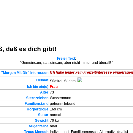
ß, daß es dich gibt!
Freier Text
:
"Gemeinsam, statt einsam, aber nicht immer und überall! "
Ich habe leider kein Freizeitinteresse eingetragen.
"Morgen Mit Dir" Interessen
Heimat
Südtirol, Südtirol
Ich bin ein(e)
Frau
Alter
73
Sternzeichen
Wassermann
Familienstand
getrennt lebend
Körpergröße
169 cm
Statur
normal
Gewicht
70 kg
Augenfarbe
blau
Typus Mensch
Individualist
Familienmensch
Alternativ
Idealist