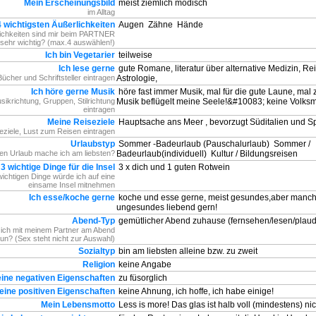
Mein Erscheinungsbild
meist ziemlich modisch
im Alltag
4 wichtigsten Äußerlichkeiten
Augen
Zähne
Hände
ichkeiten sind mir beim PARTNER
sehr wichtig? (max.4 auswählen!)
Ich bin Vegetarier
teilweise
Ich lese gerne
gute Romane, literatur über alternative Medizin, Re
Bücher und Schriftsteller eintragen
Astrologie,
Ich höre gerne Musik
höre fast immer Musik, mal für die gute Laune, ma
usikrichtung, Gruppen, Stilrichtung
Musik beflügelt meine Seele!&#10083; keine Volksm
eintragen
Meine Reiseziele
Hauptsache ans Meer , bevorzugt Süditalien und S
eziele, Lust zum Reisen eintragen
Urlaubstyp
Sommer -Badeurlaub (Pauschalurlaub)
Sommer /
en Urlaub mache ich am liebsten?
Badeurlaub(individuell)
Kultur / Bildungsreisen
3 wichtige Dinge für die Insel
3 x dich und 1 guten Rotwein
wichtigen Dinge würde ich auf eine
einsame Insel mitnehmen
Ich esse/koche gerne
koche und esse gerne, meist gesundes,aber manc
ungesundes liebend gern!
Abend-Typ
gemütlicher Abend zuhause (fernsehen/lesen/plaud
ich mit meinem Partner am Abend
tun? (Sex steht nicht zur Auswahl)
Sozialtyp
bin am liebsten alleine bzw. zu zweit
Religion
keine Angabe
ine negativen Eigenschaften
zu füsorglich
eine positiven Eigenschaften
keine Ahnung, ich hoffe, ich habe einige!
Mein Lebensmotto
Less is more! Das glas ist halb voll (mindestens) nic