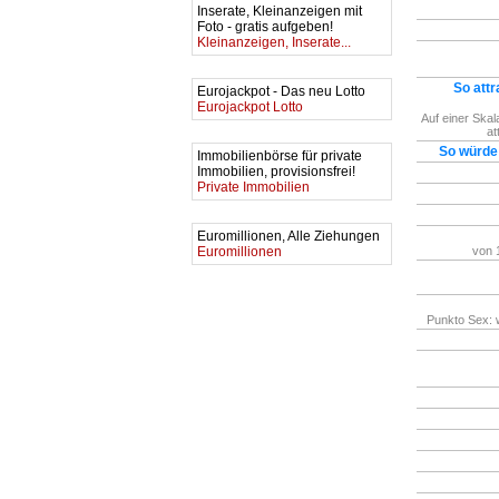
Inserate, Kleinanzeigen mit
Foto - gratis aufgeben!
Kleinanzeigen, Inserate...
So attr
Eurojackpot - Das neu Lotto
Eurojackpot Lotto
Auf einer Skal
at
So würde
Immobilienbörse für private
Immobilien, provisionsfrei!
Private Immobilien
Euromillionen, Alle Ziehungen
Euromillionen
von 1
Punkto Sex: w