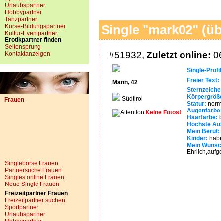
Urlaubspartner
Hobbypartner
Tanzpartner
Kurse-Bildungspartner
Single "mark02" (üb
Kultur-Eventpartner
Erotikpartner finden
Seitensprung
#51932,
Zuletzt online:
06
Kontaktanzeigen
Single-Profil
Freier Text:
.
Mann, 42
Sternzeiche
Körpergröß
Südtirol
Frauen
Statur:
norm
Augenfarbe
Keine Fotos!
Haarfarbe:
b
Höchste Aus
Mein Beruf:
Kinder:
habe
Mein Wunsc
Ehrlich,aufg
Singlebörse Frauen
Partnersuche Frauen
Singles online Frauen
Neue Single Frauen
Freizeitpartner Frauen
Freizeitpartner suchen
Sportpartner
Urlaubspartner