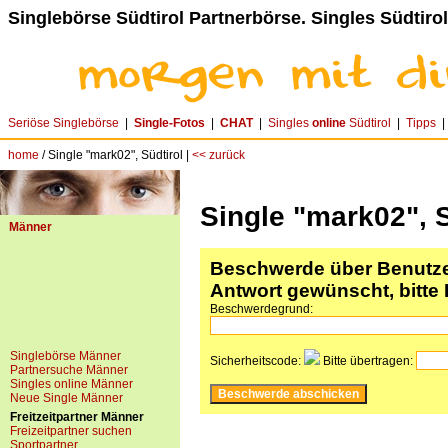
Singlebörse Südtirol Partnerbörse. Singles Südtirol
Seriöse Singlebörse
|
Single-Fotos
|
CHAT
|
Singles
online
Südtirol
|
Tipps
home
/ Single "mark02", Südtirol |
<< zurück
Single "mark02", S
Männer
Beschwerde über Benutzer
Antwort gewünscht, bitte 
Beschwerdegrund:
Singlebörse Männer
Sicherheitscode:
Bitte übertragen:
Partnersuche Männer
Singles online Männer
Neue Single Männer
Freitzeitpartner Männer
Freizeitpartner suchen
Sportpartner