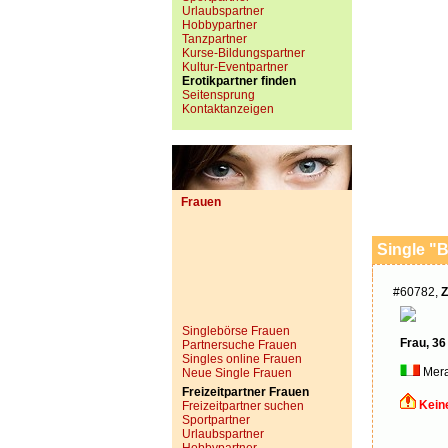
Urlaubspartner
Hobbypartner
Tanzpartner
Kurse-Bildungspartner
Kultur-Eventpartner
Erotikpartner finden
Seitensprung
Kontaktanzeigen
Frauen
Single "B
#60782,
Z
Singlebörse Frauen
Frau, 36
Partnersuche Frauen
Singles online Frauen
Mer
Neue Single Frauen
Freizeitpartner Frauen
Kein
Freizeitpartner suchen
Sportpartner
Urlaubspartner