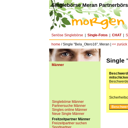
Singlebörse Meran Partnerbörs
Seriöse Singlebörse
|
Single-Fotos
|
CHAT
|
S
home
/ Single "Bela_Otero16", Meran |
<< zurück
Single 
Männer
Beschwerde 
mitschicken
Beschwerde
Sicherheits
Singlebörse Männer
Partnersuche Männer
Singles online Männer
Neue Single Männer
Freitzeitpartner Männer
Freizeitpartner suchen
Sportpartner