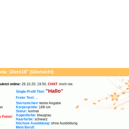
ela_Otero16" (übersicht)
uletzt online:
26.10.20, 19:50,
CHAT
: noch nie.
"Hallo"
Single-Profil Titel:
Freier Text:
...
Sternzeichen:
keine Angabe
an
Körpergröße:
168 cm
Statur:
normal
Augenfarbe:
blaugrau
e Fotos!
Haarfarbe:
schwarz
Höchste Ausbildung:
ohne Ausbildung
Mein Beruf: