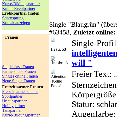
Kurse-Bildungspartner
Kultur-Eventpartner
Erotikpartner finden
Seitensprung
Kontaktanzeigen
Single "Blaugrün" (übers
#63458,
Zuletzt online:
Frauen
Single-Profil
Frau, 53
intelligent
will "
Innsbruck
Singlebörse Frauen
Freier Text:
.
Partnersuche Frauen
Singles online Frauen
Neue Single Frauen
Keine
Sternzeichen
Fotos!
Freizeitpartner Frauen
Freizeitpartner suchen
Körpergröße
Sportpartner
Urlaubspartner
Statur:
schla
Hobbypartner
Tanzpartner
Augenfarbe:
Kurse-Bildungspartner