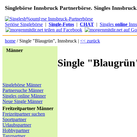
Singlebörse Innsbruck Partnerbörse. Singles Innsbruck
Seriöse Singlebörse
|
Single-Fotos
|
CHAT
|
Singles
online
Inns
home
/ Single "Blaugrün", Innsbruck |
<< zurück
Männer
Single "Blaugrün
Singlebörse Männer
Partnersuche Männer
Singles online Männer
Neue Single Männer
Freitzeitpartner Männer
Freizeitpartner suchen
Sportpartner
Urlaubspartner
Hobbypartner
Tanzpartner