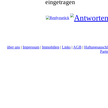
eingetragen
zurück
über uns
|
Impressum
|
Immobilien
|
Links
|
AGB
|
Haftungsauschl
Part