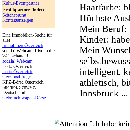
Kultur-Eventpartner
Haarfarbe:
b
Erotikpartner finden
Seitensprung
Höchste Aus
Kontaktanzeigen
Mein Beruf:
Eine Immobilien-Suche für
Kinder:
habe
alle!
Immobilien Österreich
Mein Wunsch
sodala! Webcam. Live in die
Welt schauen!
selbstbewusst
sodala! Webcam
Lotto Österreich
intelligent, 
Lotto Österreich,
Gewinnabfrage
athletisch, b
KFZ-Börse Österreich,
Südtirol, Schweiz,
Innsbruck ...
Deutschland!
Gebrauchtwagen-Börse
Ich habe kei