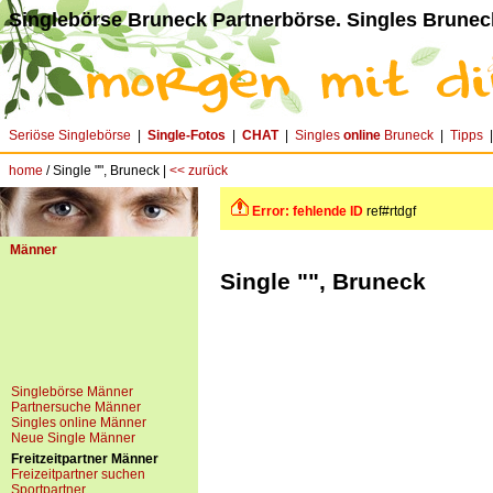
Singlebörse Bruneck Partnerbörse. Singles Brunec
Seriöse Singlebörse
|
Single-Fotos
|
CHAT
|
Singles
online
Bruneck
|
Tipps
home
/ Single "", Bruneck |
<< zurück
Error: fehlende ID
ref#rtdgf
Männer
Single "", Bruneck
Singlebörse Männer
Partnersuche Männer
Singles online Männer
Neue Single Männer
Freitzeitpartner Männer
Freizeitpartner suchen
Sportpartner